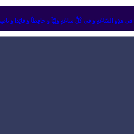
ئِهِ فی هذِهِ السّاعَةِ وَ فی کُلِّ ساعَةٍ وَلِیّاً وَ حافِظاً وَ قائِدا ‏وَ ناصِراً 