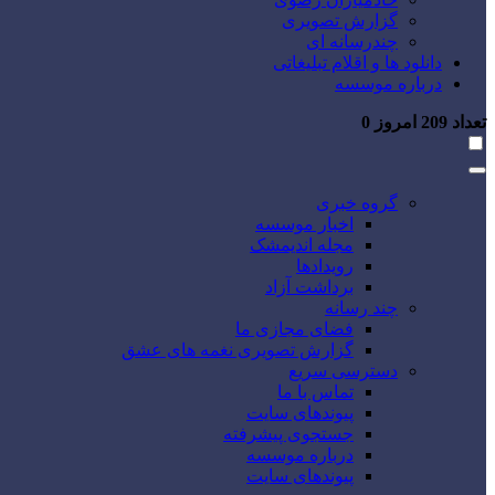
گزارش تصویری
چندرسانه ای
دانلود ها و اقلام تبلیغاتی
درباره موسسه
تعداد
209
امروز
0
گروه خبری
اخبار موسسه
مجله اندیمشک
رویدادها
برداشت آزاد
چند رسانه
فضای مجازی ما
گزارش تصویری نغمه های عشق
دسترسی سریع
تماس با ما
پیوندهای سایت
جستجوی پیشرفته
درباره موسسه
پیوندهای سایت