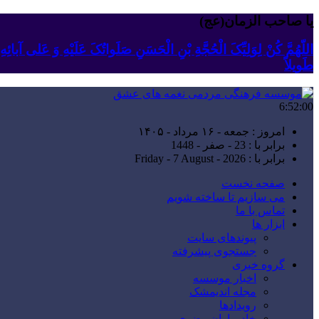
یا صاحب الزمان(عج)
اللّهُمَّ کُنْ لِوَلِیِّکَ الْحُجَّةِ بْنِ الْحَسَنِ صَلَواتُکَ عَلَیْهِ وَ عَلى آبا
طَویلاً
6:52:01
امروز : جمعه - ۱۶ مرداد - ۱۴۰۵
برابر با : 23 - صفر - 1448
برابر با : Friday - 7 August - 2026
صفحه نخست
می سازیم تا ساخته شویم
تماس با ما
ابزار ها
پیوندهای سایت
جستجوی پیشرفته
گروه خبری
اخبار موسسه
مجله اندیمشک
رویدادها
خادمیاران رضوی