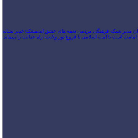
ن مدیر شبکه فرهنگی مردمی نغمه های عشق اندیمشک: غدیر نشانه
امت است تا امت اسلامی با فروغ نور ولایت، راه عدالت را بپیماید.