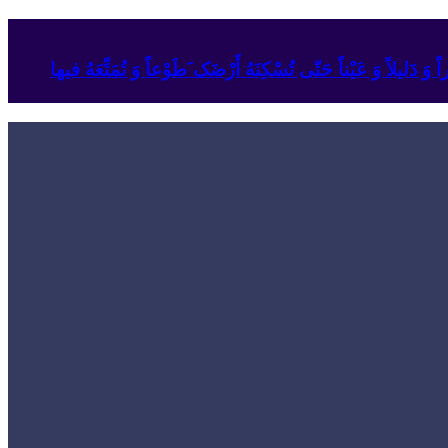
وَ دَلیلاً وَ عَیْناً حَتّى تُسْکِنَهُ أَرْضَک َطَوْعاً وَ تُمَتِّعَهُ فیها