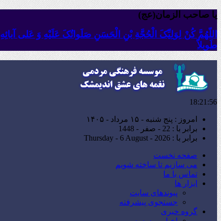
یا صاحب الزمان(عج)
اللّهُمَّ کُنْ لِوَلِیِّکَ الْحُجَّةِ بْنِ الْحَسَنِ صَلَواتُکَ عَلَیْهِ وَ عَلى آبا
طَویلاً
18:21:57
امروز : پنج شنبه - ۱۵ مرداد - ۱۴۰۵
برابر با : 22 - صفر - 1448
برابر با : Thursday - 6 August - 2026
صفحه نخست
می سازیم تا ساخته شویم
تماس با ما
ابزار ها
پیوندهای سایت
جستجوی پیشرفته
گروه خبری
اخبار موسسه