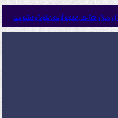
وَ دَلیلاً وَ عَیْناً حَتّى تُسْکِنَهُ أَرْضَک َطَوْعاً وَ تُمَتِّعَهُ فیها