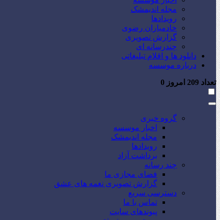
مجله اندیمشک
رویدادها
خادمیاران رضوی
گزارش تصویری
چندرسانه ای
دانلود ها و اقلام تبلیغاتی
درباره موسسه
تعداد
209
امروز
0
گروه خبری
اخبار موسسه
مجله اندیمشک
رویدادها
برداشت آزاد
چند رسانه
فضای مجازی ما
گزارش تصویری نغمه های عشق
دسترسی سریع
تماس با ما
پیوندهای سایت