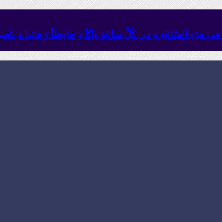
ئِهِ فی هذِهِ السّاعَةِ وَ فی کُلِّ ساعَةٍ وَلِیّاً وَ حافِظاً وَ قائِدا ‏وَ ناصِراً 