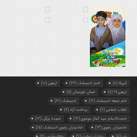
8 ماه قبل
هفتمین همایش بانوان فعال در عرصه‌ هیئت کشور
8 ماه قبل
برگزاری رویداد ملی جامعه پرداز
آمریکا
(8)
اخبار اندیمشک
(24)
اربعین
(10)
اربعین99
(8)
استان خوزستان
(5)
امام جمعه اندیمشک
(12)
اندیمشک
(41)
انقلاب اسلامی
(6)
برداشت آزاد
(6)
حجت‌الاسلام سید کمال موسوی
(12)
حمیده بزرگی
(12)
خادمیاران رضوی
(13)
خادمیاران رضوی اندیمشک
(15)
خبر
(8)
دختران بهشت
(9)
دفاع مقدس
(6)