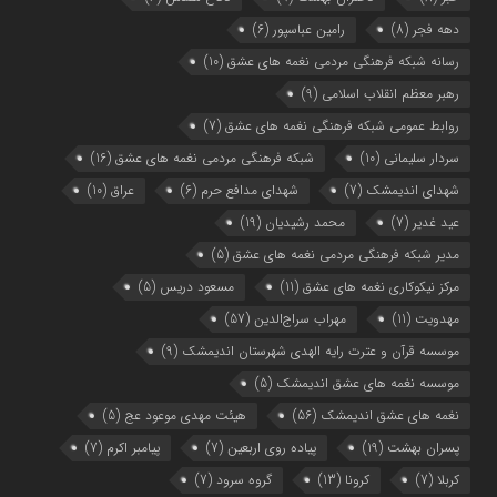
دهه فجر
(8)
رامین عباسپور
(6)
رسانه شبکه فرهنگی مردمی نغمه های عشق
(10)
رهبر معظم انقلاب اسلامی
(9)
روابط عمومی شبکه فرهنگی نغمه های عشق
(7)
سردار سلیمانی
(10)
شبکه فرهنگی مردمی نغمه های عشق
(16)
شهدای اندیمشک
(7)
شهدای مدافع حرم
(6)
عراق
(10)
عید غدیر
(7)
محمد رشیدیان
(19)
مدیر شبکه فرهنگی مردمی نغمه های عشق
(5)
مرکز نیکوکاری نغمه های عشق
(11)
مسعود دریس
(5)
مهدویت
(11)
مهراب سراج‌الدین
(57)
موسسه قرآن و عترت رایه الهدی شهرستان اندیمشک
(9)
موسسه نغمه های عشق اندیمشک
(5)
نغمه های عشق اندیمشک
(56)
هیئت مهدی موعود عج
(5)
پسران بهشت
(19)
پیاده روی اربعین
(7)
پیامبر اکرم
(7)
کربلا
(7)
کرونا
(13)
گروه سرود
(7)