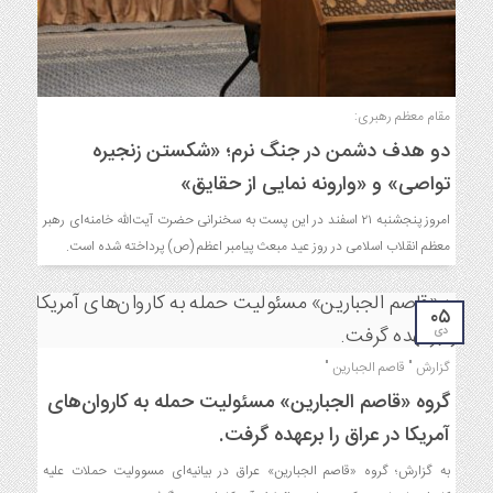
مقام معظم رهبری:
دو هدف دشمن در جنگ نرم؛ «شکستن زنجیره
تواصی» و «وارونه نمایی از حقایق»
امروز پنجشنبه ۲۱ اسفند در این پست به سخنرانی حضرت آیت‌الله خامنه‌ای رهبر
معظم انقلاب اسلامی در روز عید مبعث پیامبر اعظم (ص) پرداخته شده است.
۰۵
دی
گزارش " قاصم الجبارین "
گروه «قاصم الجبارین» مسئولیت حمله به کاروان‌های
آمریکا در عراق را برعهده گرفت.
به گزارش؛ گروه «قاصم الجبارین» عراق در بیانیه‌ای مسوولیت حملات علیه