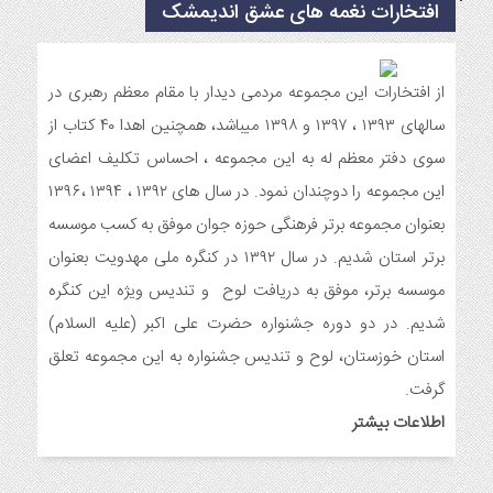
افتخارات نغمه های عشق اندیمشک
نیمه شعبان و دهه فجر و هفته ی جوان در اندیمشک برگزار شد.
6 ماه قبل
مراسم جشن ولادت امام زمان (عج) و جشن فجر انقلاب اسلامی و
هفته ی جوان در اندیمشک برگزار شد.
از افتخارات این مجموعه مردمی دیدار با مقام معظم رهبری در
6 ماه قبل
سالهای ۱۳۹۳ ، ۱۳۹۷ و ۱۳۹۸ میباشد، همچنین اهدا ۴۰ کتاب از
تشریح برنامه های دهه مهدویت شبکه فرهنگی مردمی نغمه های
سوی دفتر معظم له به این مجموعه ، احساس تکلیف اعضای
عشق اندیمشک
این مجموعه را دوچندان نمود. در سال های ۱۳۹۲ ، ۱۳۹۴ ،۱۳۹۶
7 ماه قبل
بعنوان مجموعه برتر فرهنگی حوزه جوان موفق به کسب موسسه
توزیع بسته جشن تکلیف به دختران سادات ایتام اندیمشک در شب
ولادت امام علی(ع)
برتر استان شدیم. در سال ۱۳۹۲ در کنگره ملی مهدویت بعنوان
7 ماه قبل
موسسه برتر، موفق به دریافت لوح و تندیس ویژه این کنگره
ایجاد ۱۱۰ شعبه نغمه های عشق در ۱۱۰ منطقه شهر و روستای
شدیم. در دو دوره جشنواره حضرت علی اکبر (علیه السلام)
اندیمشک
استان خوزستان، لوح و تندیس جشنواره به این مجموعه تعلق
7 ماه قبل
مراسم رونمایی از طرح ستاره های اندیمشک و طرح خانه های نور،
گرفت.
محله های آسمانی همزمان با جشن ولادت حضرت فاطمه (س) در
اطلاعات بیشتر
اندیمشک
8 ماه قبل
خداحافظی سراج الدین با شبکه فرهنگی مردمی نغمه های عشق