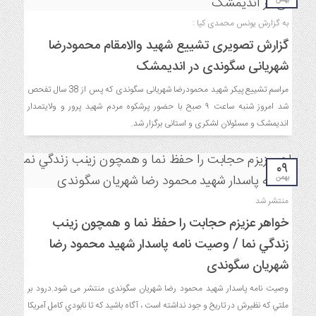
بهمن
به گزارش یونس محمدی کیا :
گزارش تصویری تشییع شهید والامقام محمودرضا
شهریانی سگوندی در اندیمشک
مراسم تشییع پیکر شهید محمودرضا شهریانی سگوندی که پس از 38 سال تفحص
شد امروز شنبه ساعت ۹ صبح با حضور پرشکوه مردم شهید پرور و ولایتمدار
اندیمشک و مسئولان لشکری و استانی برگزار شد.
۰۹
بهمن
منتشر شد
خواهر عزيزم حجابت را حفظ نما و همچون زينب
زندگي نما / وصيت نامه پاسدار شهيد محمود رضا
شهريان سگوندی
وصيت نامه پاسدار شهيد محمود رضا شهريان سگوندی منتشر می شود.درود بر
ملتي كه نظيرش در تاريخ و جود نداشته است ، آگاه باشيد كه تا نابودي كامل آمريكا