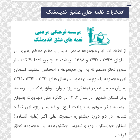
مراسم دورهمی خانوادگی با عنوان کافه شادی مهدوی به مناسبت
افتخارات نغمه های عشق اندیمشک
نیمه شعبان و دهه فجر و هفته ی جوان در اندیمشک برگزار شد.
6 ماه قبل
مراسم جشن ولادت امام زمان (عج) و جشن فجر انقلاب اسلامی و
هفته ی جوان در اندیمشک برگزار شد.
6 ماه قبل
تشریح برنامه های دهه مهدویت شبکه فرهنگی مردمی نغمه های
از افتخارات این مجموعه مردمی دیدار با مقام معظم رهبری در
عشق اندیمشک
سالهای ۱۳۹۳ ، ۱۳۹۷ و ۱۳۹۸ میباشد، همچنین اهدا ۴۰ کتاب از
7 ماه قبل
سوی دفتر معظم له به این مجموعه ، احساس تکلیف اعضای
توزیع بسته جشن تکلیف به دختران سادات ایتام اندیمشک در شب
این مجموعه را دوچندان نمود. در سال های ۱۳۹۲ ، ۱۳۹۴ ،۱۳۹۶
ولادت امام علی(ع)
بعنوان مجموعه برتر فرهنگی حوزه جوان موفق به کسب موسسه
7 ماه قبل
ایجاد ۱۱۰ شعبه نغمه های عشق در ۱۱۰ منطقه شهر و روستای
برتر استان شدیم. در سال ۱۳۹۲ در کنگره ملی مهدویت بعنوان
اندیمشک
موسسه برتر، موفق به دریافت لوح و تندیس ویژه این کنگره
8 ماه قبل
شدیم. در دو دوره جشنواره حضرت علی اکبر (علیه السلام)
مراسم رونمایی از طرح ستاره های اندیمشک و طرح خانه های نور،
محله های آسمانی همزمان با جشن ولادت حضرت فاطمه (س) در
استان خوزستان، لوح و تندیس جشنواره به این مجموعه تعلق
اندیمشک
گرفت.
8 ماه قبل