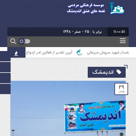
11:00:52
برابر با : 25 - صفر - 1448
پاسدار شهید سروش میرعالی
آیین تقدیر از فعالین امر ازدواج استان خوزستان
اندیمشک
۲۹
بهمن