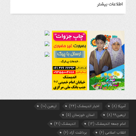
اطلاعات بیشتر
خداحافظی سراج الدین با شبکه فرهنگی مردمی نغمه های عشق
8 ماه قبل
هفتمین همایش بانوان فعال در عرصه‌ هیئت کشور
9 ماه قبل
برگزاری رویداد ملی جامعه پرداز
آمریکا
(8)
اخبار اندیمشک
(24)
اربعین
(10)
اربعین99
(8)
استان خوزستان
(5)
امام جمعه اندیمشک
(12)
اندیمشک
(41)
انقلاب اسلامی
(6)
برداشت آزاد
(6)