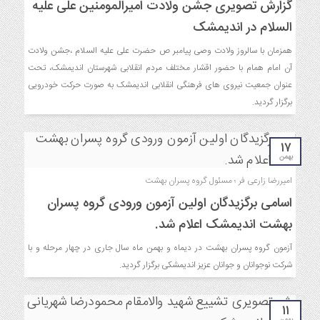
گزارش تصویری جشن ولادت امیرالمومنین علی علیه
السلام در اندیمشک
همزمان با سالروز ولادت وصی پیامبر ص حضرت علی علیه السلام ،جشن ولادت
آن امام همام با حضور اقشار مختلف مردم انقلابی شهرستان اندیمشک، تحت
عنوان جمعیت نیروی های فرهنگی انقلابی اندیمشک به صورت حرکت خودرویی
برگزار گردید.
۱۷
بهمن
امیررضا زارعی فر ؛ مسئول گروه پسران بهشت
اسامی برگزیدگان اولین آزمون ورودی گروه پسران
بهشت اندیمشک اعلام شد.
آزمون گروه پسران بهشت در دیماه و بهمن ماه سال جاری در چهار مرحله و با
شرکت نوجوانان و جوانان عزیز اندیمشکی برگزار گردید.
۱۱