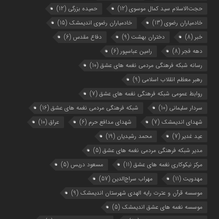
حجت‌الاسلام سید کمال موسوی
(12)
حمیده بزرگی
(12)
خادمیاران رضوی
(13)
خادمیاران رضوی اندیمشک
(15)
خبر
(8)
دختران بهشت
(9)
دفاع مقدس
(6)
دهه فجر
(8)
رامین عباسپور
(6)
رسانه شبکه فرهنگی مردمی نغمه های عشق
(10)
رهبر معظم انقلاب اسلامی
(9)
روابط عمومی شبکه فرهنگی نغمه های عشق
(7)
سردار سلیمانی
(10)
شبکه فرهنگی مردمی نغمه های عشق
(16)
شهدای اندیمشک
(7)
شهدای مدافع حرم
(6)
عراق
(10)
عید غدیر
(7)
محمد رشیدیان
(19)
مدیر شبکه فرهنگی مردمی نغمه های عشق
(5)
مرکز نیکوکاری نغمه های عشق
(11)
مسعود دریس
(5)
مهدویت
(11)
مهراب سراج‌الدین
(57)
موسسه قرآن و عترت رایه الهدی شهرستان اندیمشک
(9)
موسسه نغمه های عشق اندیمشک
(5)