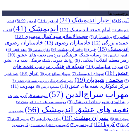
برچسب ها
اخبار اندیمشک
(24)
اربعین
(10)
آمریکا
(8)
اربعین99
(8)
استان
اندیمشک
(41)
امام جمعه اندیمشک
(12)
انقلاب
خوزستان
(5)
حجت‌الاسلام سید کمال موسوی
(12)
اسلامی
(6)
برداشت آزاد
(6)
خادمیاران رضوی
خادمیاران رضوی
(13)
حمیده بزرگی
(12)
اندیمشک
(15)
دختران بهشت
(9)
خبر
(8)
دهه فجر
(8)
دفاع مقدس
(6)
رسانه شبکه فرهنگی مردمی نغمه های عشق
(10)
رامین عباسپور
(6)
رهبر معظم انقلاب اسلامی
(9)
روابط عمومی شبکه فرهنگی نغمه های عشق
شبکه فرهنگی مردمی نغمه های
سردار سلیمانی
(10)
(7)
عشق
(16)
عراق
(10)
شهدای اندیمشک
(7)
عید غدیر
شهدای مدافع حرم
(6)
محمد رشیدیان
(19)
(7)
مدیر شبکه فرهنگی مردمی نغمه های عشق
(5)
مرکز نیکوکاری نغمه های عشق
(11)
مهدویت
(11)
مسعود دریس
(5)
مهراب سراج‌الدین
(57)
موسسه قرآن و عترت
رایه الهدی شهرستان اندیمشک
(9)
موسسه نغمه های عشق اندیمشک
(5)
نغمه های عشق اندیمشک
(56)
هیئت مهدی
پسران بهشت
(19)
پیاده روی اربعین
(7)
پیامبر اکرم
(7)
موعود عج
(5)
کرونا
(13)
کربلا
(7)
گروه سرود
(7)
گروه سرود
گروه سرود دختران بهشت
(5)
پسران بهشت
(6)