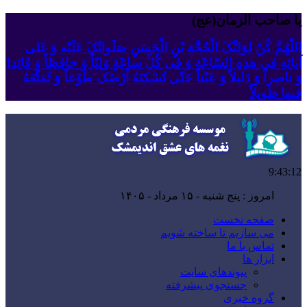
یا صاحب الزمان(عج)
اللّهُمَّ کُنْ لِوَلِیِّکَ الْحُجَّةِ بْنِ الْحَسَنِ صَلَواتُکَ عَلَیْهِ وَ عَلى
آبائِهِ فی هذِهِ السّاعَةِ وَ فی کُلِّ ساعَةٍ وَلِیّاً وَ حافِظاً وَ قائِدا
‏وَ ناصِراً وَ دَلیلاً وَ عَیْناً حَتّى تُسْکِنَهُ أَرْضَک َطَوْعاً وَ تُمَتِّعَهُ
فیها طَویلاً
9:43:13
برابر با : 22 - صفر - 1448
صفحه نخست
می سازیم تا ساخته شویم
تماس با ما
ابزار ها
پیوندهای سایت
جستجوی پیشرفته
گروه خبری