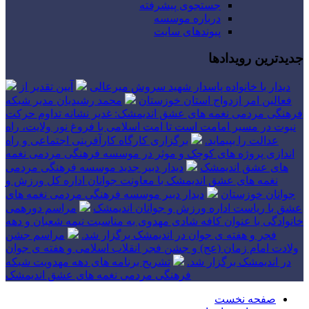
جستجوی پیشرفته
درباره موسسه
پیوندهای سایت
جدیدترین رویدادها
دیدار با خانواده پاسدار شهید سروش میرعالی
آیین تقدیر از
فعالین امر ازدواج استان خوزستان
محمد رشیدیان مدیر شبکه
فرهنگی مردمی نغمه های عشق اندیمشک: غدیر نشانه تداوم حرکت
نبوت در مسیر امامت است تا امت اسلامی با فروغ نور ولایت، راه
عدالت را بپیماید.
برگزاری کارگاه کارآفرینی اجتماعی و راه
اندازی پروژه های کوچک و موثر در موسسه فرهنگی مردمی نغمه
های عشق اندیمشک
دیدار دبیر جدید موسسه فرهنگی مردمی
نغمه های عشق اندیمشک با معاونت جوانان اداره کل ورزش و
جوانان خوزستان
دیدار دبیر موسسه فرهنگی مردمی نغمه های
عشق با ریاست اداره ورزش و جوانان اندیمشک
مراسم دورهمی
خانوادگی با عنوان کافه شادی مهدوی به مناسبت نیمه شعبان و دهه
فجر و هفته ی جوان در اندیمشک برگزار شد.
مراسم جشن
ولادت امام زمان (عج) و جشن فجر انقلاب اسلامی و هفته ی جوان
در اندیمشک برگزار شد.
تشریح برنامه های دهه مهدویت شبکه
فرهنگی مردمی نغمه های عشق اندیمشک
صفحه نخست