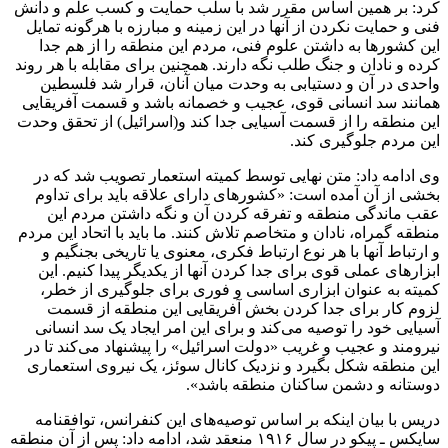
کرد: بر همین اساس مقرر شد با سلب حمایت و کسب علم و دانش
فنی و حمایت نکردن از آنها در این زمینه و مبارزه با هرگونه تمایل
این کشورها به داشتن علوم فنی، مردم این منطقه را از هم جدا
کرده و نادان و جنگ طلب نگه دارند. همچنین برای مقابله با هر روند
واحدی در آن و دستیابی به وحدت میان آنان، قرار شد فلسطین
همانند سد انسانی قوی، عجیب و خصمانه باشد و قسمت آفریقایی
این منطقه را از قسمت آسیایی جدا کند و(اسرائیل) از تحقق وحدت
این مردم جلوگیری کند.
وی ادامه داد: متن نهایی توسط کمیته استعمار تصویب شد که در
بخشی از آن آمده است: «کشورهای دارای علاقه باید برای تداوم
عقب ماندگی منطقه و تفرقه کردن آن و نگه داشتن مردم این
منطقه گمراه، نادان و متخاصم تلاش کنند. ما باید با اتحاد این مردم
و ارتباط آنها با هر نوع ارتباط فکری، معنوی یا تاریخی بجنگیم و
ابزارهای عملی قوی برای جدا کردن آنها از یکدیگر پیدا کنیم. این
کمیته به عنوان ابزاری اساسی و فوری برای جلوگیری از خطر،
لزوم کار برای جدا کردن بخش آفریقایی این منطقه از قسمت
آسیایی خود را توصیه می‌کند و برای این امر ایجاد یک سد انسانی
نیرومند و عجیب و غریب «دولت اسرائیل» را پیشنهاد می‌کند تا در
این منطقه شکل بگیرد و نزدیک کانال سوئز، یک نیروی استعماری
دوستانه و دشمن ساکنان منطقه باشد».
دریس با بیان اینکه بر اساس توصیه‌های این کنفرانس، توافقنامه
سایکس ـ پیکو در سال ۱۹۱۶ منعقد شد، ادامه داد: پس از آن منطقه