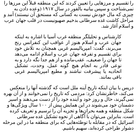
را تقسیم و مرزهایی را تعیین کردند که این منطقه قبلاً این مرزها را
نمی‌شناخت و سپس بیانیه بالفور در سال ۱۹۱۷ (وعده دادن به
چیزی که مال خودش نیست به کسانی که مستحق آن نیستند) آمد و
مراحل کاشت غده سرطانی بدخیم صهیونیست در قلب جهان عرب
و اسلام آغاز شد.
کارشناس و تحلیلگر منطقه غرب آسیا با اشاره به اینکه
جهان عرب و اسلام هنوز از عواقب این کنفرانس رنج
می‌برند، گفت: امپریالیسم غربی همچنان به تلاش خود
برای تقسیم و تفرقه جهان عرب و اسلام ادامه می‌دهد
تا جهان را ضعیف، عقب‌مانده و از هم جدا نگه دارد و به
نوعی قادر به انجام هیچ گونه عمل، وحدت، تشکیل
اتحادیه یا پیشرفت نباشند و مطیع امپریالیسم غربی
باقی بمانند.
دریس با بیان اینکه تاریخ آینه ملل است که گذشته آنها را منعکس
می‌کند، خاطرنشان کرد: مردمی که تاریخ را نمی‌خوانند و از آن بهره
نمی‌گیرند، حال و روز خود و آینده خود را از دست می‌دهند و اسیر
دشمنان خود می‌شوند در این همایش بیش از ۱۰۰ سال ویژگی‌ها و
شکل منطقه و همه بحران‌ها و تجزیه آن را ترسیم و تعریف کرده
است. بنابراین می‌توان با آگاهی از نحوه تشکیل غده سرطانی
اسرائیل که در مقابله با توطئه‌هایی که برای منطقه ما در این مرحله
دشوار طراحی کرده‌اند، سهیم باشیم.