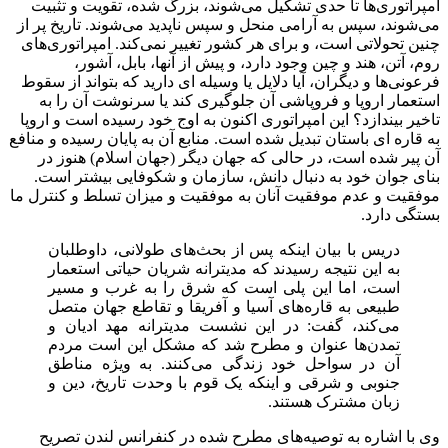
امپراتوری‌ها تا حدی تشکیل می‌شوند، بزرگ شده، تقویت و تثبیت
می‌شوند، سپس به آرامی منحل و سپس ناپدید می‌شوند. تاریخ پر از
چنین تحولاتی است، و برای هر کشور تغییر نمی‌کند. امپراتوری‌های
روم، آتن، هند و چین وجود دارد، و پیش از آنها، بابل، آشور،
فرعونی‌ها و دیگران، آیا دلایل یا وسیله ای دارید که بتواند از سقوط
استعمار اروپا و فروپاشی آن جلوگیری کند یا سرنوشت آن را به
تاخیر بیندازد؟ این امپراتوری اکنون به اوج خود رسیده است و اروپا
به قاره ای باستان تبدیل شده است. منابع آن به پایان رسیده و منافع
آن پیر شده است، در حالی که جهان دیگر (جهان اسلام) هنوز در
بنای جوان خود به دنبال دانش، سازمان و شکوفایی بیشتر است.
موفقیت و عدم موفقیت آنان به موفقیت و میزان تسلط و کنترل ما
بستگی دارد.
دریس با بیان اینکه پس از بحث‌های طولانی، داوطلبان
به این نتیجه رسیدند که مدیترانه شریان حیاتی استعمار
است، اما این پلی است که شرق را به غرب و مسیر
طبیعی به قاره‌های آسیا و آفریقا و تقاطع جهان متصل
می‌کند، گفت: در این نشست مدیترانه مهد ادیان و
تمدن‌ها عنوان و مطرح شد که مشکل این است مردم
آن در سواحل خود زندگی می‌کنند. به ویژه مناطق
جنوبی و شرقی و اینکه یک قوم با وحدت تاریخ، دین و
زبان مشترک هستند.
وی با اشاره به توصیه‌های مطرح شده در کنفرانس لندن تصریح