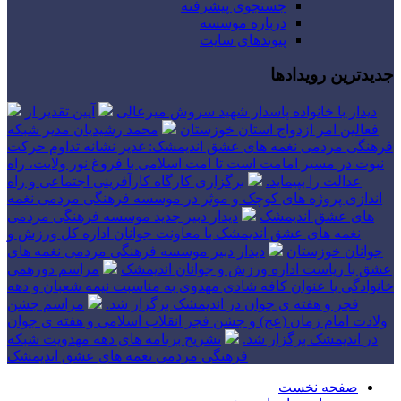
جستجوی پیشرفته
درباره موسسه
پیوندهای سایت
جدیدترین رویدادها
دیدار با خانواده پاسدار شهید سروش میرعالی
آیین تقدیر از
فعالین امر ازدواج استان خوزستان
محمد رشیدیان مدیر شبکه
فرهنگی مردمی نغمه های عشق اندیمشک: غدیر نشانه تداوم حرکت
نبوت در مسیر امامت است تا امت اسلامی با فروغ نور ولایت، راه
عدالت را بپیماید.
برگزاری کارگاه کارآفرینی اجتماعی و راه
اندازی پروژه های کوچک و موثر در موسسه فرهنگی مردمی نغمه
های عشق اندیمشک
دیدار دبیر جدید موسسه فرهنگی مردمی
نغمه های عشق اندیمشک با معاونت جوانان اداره کل ورزش و
جوانان خوزستان
دیدار دبیر موسسه فرهنگی مردمی نغمه های
عشق با ریاست اداره ورزش و جوانان اندیمشک
مراسم دورهمی
خانوادگی با عنوان کافه شادی مهدوی به مناسبت نیمه شعبان و دهه
فجر و هفته ی جوان در اندیمشک برگزار شد.
مراسم جشن
ولادت امام زمان (عج) و جشن فجر انقلاب اسلامی و هفته ی جوان
در اندیمشک برگزار شد.
تشریح برنامه های دهه مهدویت شبکه
فرهنگی مردمی نغمه های عشق اندیمشک
صفحه نخست