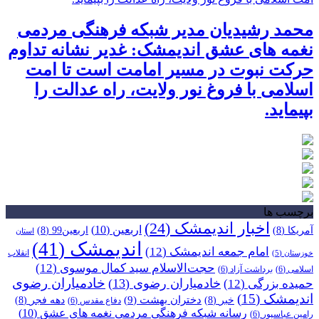
محمد رشیدیان مدیر شبکه فرهنگی مردمی
نغمه های عشق اندیمشک: غدیر نشانه تداوم
حرکت نبوت در مسیر امامت است تا امت
اسلامی با فروغ نور ولایت، راه عدالت را
بپیماید.
برچسب ها
اخبار اندیمشک
(24)
اربعین
(10)
آمریکا
(8)
اربعین99
(8)
استان
اندیمشک
(41)
امام جمعه اندیمشک
(12)
انقلاب
خوزستان
(5)
حجت‌الاسلام سید کمال موسوی
(12)
اسلامی
(6)
برداشت آزاد
(6)
خادمیاران رضوی
خادمیاران رضوی
(13)
حمیده بزرگی
(12)
اندیمشک
(15)
دختران بهشت
(9)
خبر
(8)
دهه فجر
(8)
دفاع مقدس
(6)
رسانه شبکه فرهنگی مردمی نغمه های عشق
(10)
رامین عباسپور
(6)