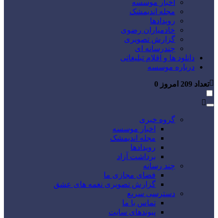
اخبار موسسه
مجله اندیمشک
رویدادها
خادمیاران رضوی
گزارش تصویری
چندرسانه ای
دانلود ها و اقلام تبلیغاتی
درباره موسسه
تعداد
209
امروز
0
گروه خبری
اخبار موسسه
مجله اندیمشک
رویدادها
برداشت آزاد
چند رسانه
فضای مجازی ما
گزارش تصویری نغمه های عشق
دسترسی سریع
تماس با ما
پیوندهای سایت