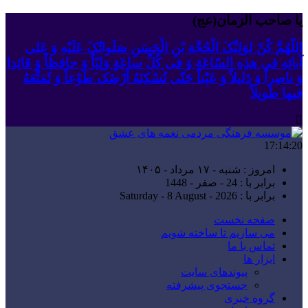
یا صاحب الزمان(عج)
اللّهُمَّ کُنْ لِوَلِیِّکَ الْحُجَّةِ بْنِ الْحَسَنِ صَلَواتُکَ عَلَیْهِ وَ عَلى
آبائِهِ فی هذِهِ السّاعَةِ وَ فی کُلِّ ساعَةٍ وَلِیّاً وَ حافِظاً وَ قائِدا
‏وَ ناصِراً وَ دَلیلاً وَ عَیْناً حَتّى تُسْکِنَهُ أَرْضَک َطَوْعاً وَ تُمَتِّعَهُ
فیها طَویلاً
17:14:21
امروز : شنبه - ۱۷ مرداد - ۱۴۰۵
برابر با : 24 - صفر - 1448
برابر با : Saturday - 8 August - 2026
صفحه نخست
می سازیم تا ساخته شویم
تماس با ما
ابزار ها
پیوندهای سایت
جستجوی پیشرفته
گروه خبری