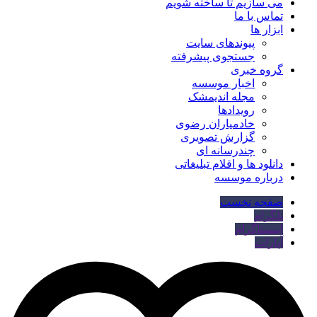
می سازیم تا ساخته شویم
تماس با ما
ابزار ها
پیوندهای سایت
جستجوی پیشرفته
گروه خبری
اخبار موسسه
مجله اندیمشک
رویدادها
خادمیاران رضوی
گزارش تصویری
چندرسانه ای
دانلود ها و اقلام تبلیغاتی
درباره موسسه
صفحه نخست
تلگرام
اینستاگرام
آپارات