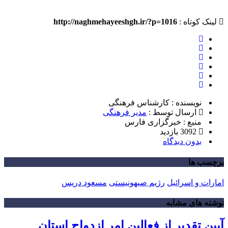
لینک کوتاه :
http://naghmehayeeshgh.ir/?p=1016
نویسنده : کارشناس فرهنگی
ارسال توسط :
مدیر فرهنگی
منبع : خبرگزاری فارس
3092 بازدید
بدون دیدگاه
برچسب ها
امارات و اسرائیل
رژیم صیهونیستی
مسعود دریس
نوشته های مشابه
آیین تقدیر از فعالین امر ازدواج استان