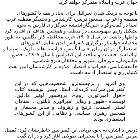
جهان عرب و اسلام متمرکز خواهد کرد.
با توجه به نزدیک شدن اسرائیل برای ایجاد رابطه با کشورهای
منطقه و اعراب، مسعود دریس، کارشناس و تحلیلگر منطقه غرب
آسیا در گفت‌وگو با خبرنگار اندیشه خبرگزاری فارس به نحوه
تشکیل رژیم صهیونیستی در منطقه و همچنین اهداف آن اشاره کرد
و اظهار داشت: در سال ۱۹۰۵، حزب محافظه کار انگلیس، به طور
مخفیانه خواستار برگزاری کنفرانس لندن شامل کشورهای
استعمارگر در آن زمان یعنی انگلیس، فرانسه، هلند، بلژیک، اسپانیا و
ایتالیا شد. جلسات و مباحث این کنفرانس تا سال ۱۹۰۷ با حضور
فیلسوفان، مورخان مشهور و محققان شرق‌شناسی،
جامعه‌شناسی، جغرافیا و اقتصاد، علاوه بر کارشناسان امور نفت،
کشاورزی و استعمار ادامه داشت.
وی افزود: از برجسته‌ترین شخصیت‌هایی که در این
کنفرانس شرکت کرده‌اند، استاد جیمز، نویسنده کتاب
«افول امپراتوری روم»، پروفسور لوئیز مادلین،
نویسنده «ظهور و رهایی امپراتوری ناپلئون»، استادان
لستر، اسمیت، ترنیچ و زهروف و سایر محققان و
همچنین رهبران سیاسی و نظامی از این کشورهای
استعماری بودند.
دریس با اشاره به نحوه برپایی این کنفرانس خاطرنشان کرد: کمپبل
پنرمن کنفرانس را با سخنرانی طولانی آغاز کرد و در آن گفت: