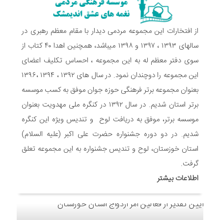
هفته ی جوان در اندیمشک برگزار شد.
6 ماه قبل
تشریح برنامه های دهه مهدویت شبکه فرهنگی مردمی نغمه های
از افتخارات این مجموعه مردمی دیدار با مقام معظم رهبری در
عشق اندیمشک
سالهای ۱۳۹۳ ، ۱۳۹۷ و ۱۳۹۸ میباشد، همچنین اهدا ۴۰ کتاب از
7 ماه قبل
سوی دفتر معظم له به این مجموعه ، احساس تکلیف اعضای
توزیع بسته جشن تکلیف به دختران سادات ایتام اندیمشک در شب
این مجموعه را دوچندان نمود. در سال های ۱۳۹۲ ، ۱۳۹۴ ،۱۳۹۶
ولادت امام علی(ع)
بعنوان مجموعه برتر فرهنگی حوزه جوان موفق به کسب موسسه
7 ماه قبل
ایجاد ۱۱۰ شعبه نغمه های عشق در ۱۱۰ منطقه شهر و روستای
برتر استان شدیم. در سال ۱۳۹۲ در کنگره ملی مهدویت بعنوان
اندیمشک
موسسه برتر، موفق به دریافت لوح و تندیس ویژه این کنگره
7 ماه قبل
شدیم. در دو دوره جشنواره حضرت علی اکبر (علیه السلام)
مراسم رونمایی از طرح ستاره های اندیمشک و طرح خانه های نور،
محله های آسمانی همزمان با جشن ولادت حضرت فاطمه (س) در
استان خوزستان، لوح و تندیس جشنواره به این مجموعه تعلق
اندیمشک
گرفت.
8 ماه قبل
اطلاعات بیشتر
خداحافظی سراج الدین با شبکه فرهنگی مردمی نغمه های عشق
8 ماه قبل
هفتمین همایش بانوان فعال در عرصه‌ هیئت کشور
8 ماه قبل