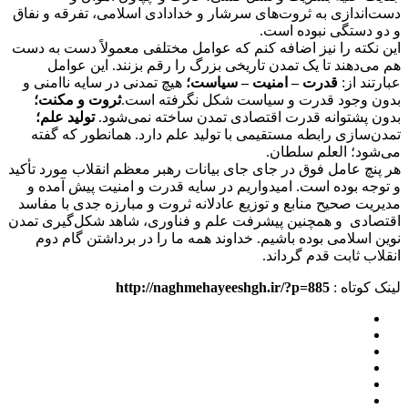
دست‌اندازی به ثروت‌های سرشار و خدادادی اسلامی، تفرقه و نفاق
و دو دستگی نبوده است.
این نکته را نیز اضافه کنم که عوامل مختلفی معمولاً دست به دست
هم می‌دهند تا یک تمدن تاریخی بزرگ را رقم بزنند. این عوامل
عبارتند از:
قدرت –
امنیت –
سیاست؛
هیچ تمدنی در سایه ناامنی و
بدون وجود قدرت و سیاست شکل نگرفته است.
ثروت و مکنت؛
بدون پشتوانه قدرت اقتصادی تمدن ساخته نمی‌شود.
تولید علم؛
تمدن‌سازی رابطه مستقیمی با تولید علم دارد. همانطور که گفته
می‌شود؛ العلم سلطان.
هر پنچ عامل فوق در جای جای بیانات رهبر معظم انقلاب مورد تأکید
و توجه بوده است. امیدواریم در سایه قدرت و امنیت پیش آمده و
مدیریت صحیح منابع و توزیع عادلانه ثروت و مبارزه جدی با مفاسد
اقتصادی و همچنین پیشرفت علم و فناوری، شاهد شکل‌گیری تمدن
نوین اسلامی بوده باشیم. خداوند همه ما را در برداشتن گام دوم
انقلاب ثابت قدم گرداند.
لینک کوتاه :
http://naghmehayeeshgh.ir/?p=885