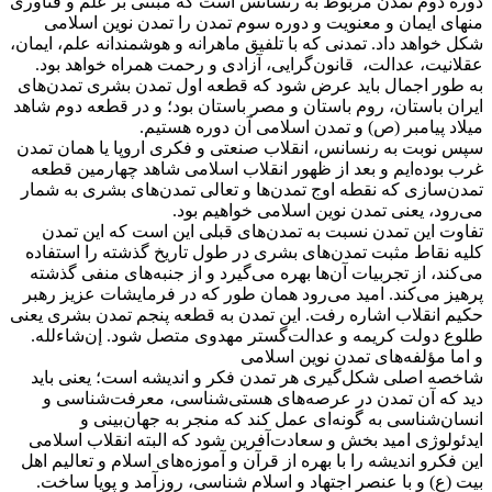
دوره دوم تمدن مربوط به رنسانس است که مبتنی بر علم و فناوری
منهای ایمان و معنویت و دوره سوم تمدن را تمدن نوین اسلامی
شکل خواهد داد. تمدنی که با تلفیق ماهرانه و هوشمندانه علم، ایمان،
عقلانیت، عدالت، قانون‌گرایی، آزادی و رحمت همراه خواهد بود.
به طور اجمال باید عرض شود که قطعه اول تمدن بشری تمدن‌های
ایران باستان، روم باستان و مصر باستان بود؛ و در قطعه دوم شاهد
میلاد پیامبر (ص) و تمدن اسلامی آن دوره هستیم.
سپس نوبت به رنسانس، انقلاب صنعتی و فکری اروپا یا همان تمدن
غرب بوده‌ایم و بعد از ظهور انقلاب اسلامی شاهد چهارمین قطعه
تمدن‌سازی که نقطه اوج تمدن‌ها و تعالی تمدن‌های بشری به شمار
می‌رود، یعنی تمدن نوین اسلامی خواهیم بود.
تفاوت این تمدن نسبت به تمدن‌های قبلی این است که این تمدن
کلیه نقاط مثبت تمدن‌های بشری در طول تاریخ گذشته را استفاده
می‌کند، از تجربیات آن‌ها بهره می‌گیرد و از جنبه‌های منفی گذشته
پرهیز می‌کند. امید می‌رود همان طور که در فرمایشات عزیز رهبر
حکیم انقلاب اشاره رفت. این تمدن به قطعه پنجم تمدن بشری یعنی
طلوع دولت کریمه و عدالت‌گستر مهدوی متصل شود. إن‌شاءلله.
و اما مؤلفه‌های تمدن نوین اسلامی
شاخصه اصلی شکل‌گیری هر تمدن فکر و اندیشه است؛ یعنی باید
دید که آن تمدن در عرصه‌های هستی‌شناسی، معرفت‌شناسی و
انسان‌شناسی به گونه‌ای عمل کند که منجر به جهان‌بینی و
ایدئولوژی امید بخش و سعادت‌آفرین شود که البته انقلاب اسلامی
این فکرو اندیشه را با بهره از قرآن و آموزه‌های اسلام و تعالیم اهل
بیت (ع) و با عنصر اجتهاد و اسلام شناسی، روزآمد و پویا ساخت.