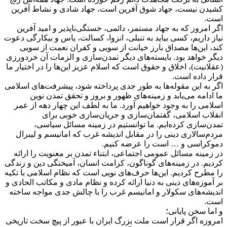
کشیدن نیست، جهاد شوق آفرین است، جهاد شادی و نشاط آفرین
است.
اگر امروز که به جهاد مستمر، دائمی، خستگی‌ناپذیر و امید آفرین
نیاز داریم، کسی بیاید به تنبلی، انزوا، کسالت، یاس و بیکارگی دعوت
کند، این‌ها مصداق بارز خیانت از سویی و کفران نعمت از سویی
دیگر خواهد بود. بایسته‌های دیگر تمدن‌سازی و الزمات آن خردورزی
(عقلانیت)، اخلاق و حقوق است که اسلام عزیز این‌ها را در اختیار ما
قرار داده است.
اگر به این مقوله‌ها به طور جدی پرداخته شود، پیشرفت‌های اسلامی
ما ادامه می‌یابد و زمینه‌های ظهور و بروز و تحقق تمدن نوین
اسلامی را به وجود خواهیم آورد. ما به لطف این چهار دهه از عمر
انقلاب اسلامی، گفتمان‌سازی و جریان‌سازی خوبی برای
تمدن‌سازی کرده‌ایم. ما توانستیم در زمینه مسائل سیاسی،
مردم‌سالاری دینی را در مقابل اندیشه غرب که امانیسم و لیبرال
دموکراسی و … است را عرضه کنیم.
در زمینه مسائل عمومی اجتماعی، ابتناء تمدن بر معنویت را ارائه
کردیم. در زمینه‌های گوناگون، کرامت انسان، آمیختگی دین و زندگی
را مطرح کردیم. این‌ها حرف‌های نویی است که نظام اسلامی با تکیه
بر آموزه‌های دینی به دنیا ارائه کرده و نظام مادی و مکاتب الحادی و
اندیشه‌های سکولار و امانیسم غرب را با چالش جدی مواجه ساخته
است.
و اما سخن پایانی؛
امروزه اگر قرار است ملت بزرگ ایران با عبور از پیچ سخت تاریخی