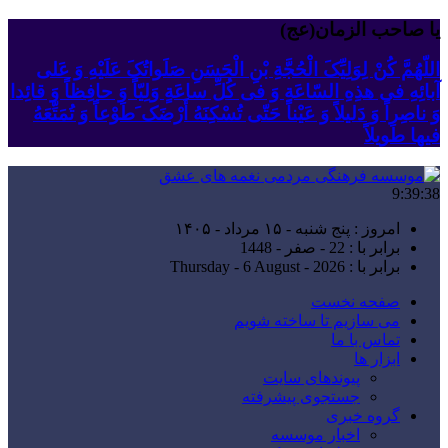
یا صاحب الزمان(عج)
اللّهُمَّ کُنْ لِوَلِیِّکَ الْحُجَّةِ بْنِ الْحَسَنِ صَلَواتُکَ عَلَیْهِ وَ عَلى
آبائِهِ فی هذِهِ السّاعَةِ وَ فی کُلِّ ساعَةٍ وَلِیّاً وَ حافِظاً وَ قائِدا
‏وَ ناصِراً وَ دَلیلاً وَ عَیْناً حَتّى تُسْکِنَهُ أَرْضَک َطَوْعاً وَ تُمَتِّعَهُ
فیها طَویلاً
9:39:39
امروز : پنج شنبه - ۱۵ مرداد - ۱۴۰۵
برابر با : 22 - صفر - 1448
برابر با : Thursday - 6 August - 2026
صفحه نخست
می سازیم تا ساخته شویم
تماس با ما
ابزار ها
پیوندهای سایت
جستجوی پیشرفته
گروه خبری
اخبار موسسه