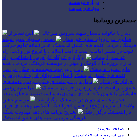
درباره موسسه
پیوندهای سایت
جدیدترین رویدادها
دیدار با خانواده پاسدار شهید سروش میرعالی
آیین تقدیر از
فعالین امر ازدواج استان خوزستان
محمد رشیدیان مدیر شبکه
فرهنگی مردمی نغمه های عشق اندیمشک: غدیر نشانه تداوم حرکت
نبوت در مسیر امامت است تا امت اسلامی با فروغ نور ولایت، راه
عدالت را بپیماید.
برگزاری کارگاه کارآفرینی اجتماعی و راه
اندازی پروژه های کوچک و موثر در موسسه فرهنگی مردمی نغمه
های عشق اندیمشک
دیدار دبیر جدید موسسه فرهنگی مردمی
نغمه های عشق اندیمشک با معاونت جوانان اداره کل ورزش و
جوانان خوزستان
دیدار دبیر موسسه فرهنگی مردمی نغمه های
عشق با ریاست اداره ورزش و جوانان اندیمشک
مراسم دورهمی
خانوادگی با عنوان کافه شادی مهدوی به مناسبت نیمه شعبان و دهه
فجر و هفته ی جوان در اندیمشک برگزار شد.
مراسم جشن
ولادت امام زمان (عج) و جشن فجر انقلاب اسلامی و هفته ی جوان
در اندیمشک برگزار شد.
تشریح برنامه های دهه مهدویت شبکه
فرهنگی مردمی نغمه های عشق اندیمشک
صفحه نخست
می سازیم تا ساخته شویم