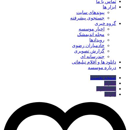
تماس با ما
ابزار ها
پیوندهای سایت
جستجوی پیشرفته
گروه خبری
اخبار موسسه
مجله اندیمشک
رویدادها
خادمیاران رضوی
گزارش تصویری
چندرسانه ای
دانلود ها و اقلام تبلیغاتی
درباره موسسه
صفحه نخست
تلگرام
اینستاگرام
آپارات