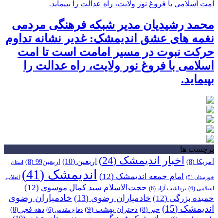
محمد رشیدیان مدیر شبکه فرهنگی مردمی
نغمه های عشق اندیمشک: غدیر نشانه تداوم
حرکت نبوت در مسیر امامت است تا امت
اسلامی با فروغ نور ولایت، راه عدالت را
بپیماید.
برچسب ها
اخبار اندیمشک
(24)
اربعین
(10)
آمریکا
(8)
اربعین99
(8)
استان
اندیمشک
(41)
امام جمعه اندیمشک
(12)
انقلاب
خوزستان
(5)
حجت‌الاسلام سید کمال موسوی
(12)
اسلامی
(6)
برداشت آزاد
(6)
خادمیاران رضوی
خادمیاران رضوی
(13)
حمیده بزرگی
(12)
اندیمشک
(15)
دختران بهشت
(9)
خبر
(8)
دهه فجر
(8)
دفاع مقدس
(6)