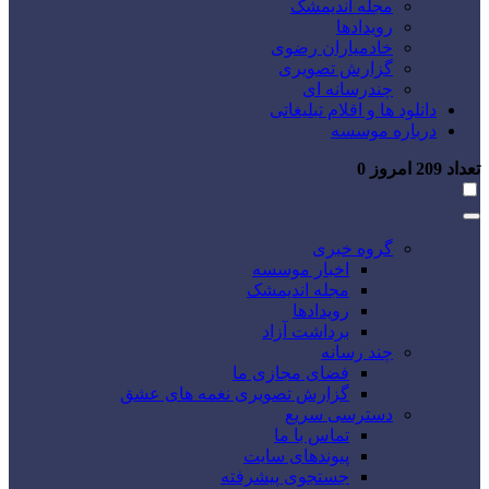
مجله اندیمشک
رویدادها
خادمیاران رضوی
گزارش تصویری
چندرسانه ای
دانلود ها و اقلام تبلیغاتی
درباره موسسه
تعداد
209
امروز
0
گروه خبری
اخبار موسسه
مجله اندیمشک
رویدادها
برداشت آزاد
چند رسانه
فضای مجازی ما
گزارش تصویری نغمه های عشق
دسترسی سریع
تماس با ما
پیوندهای سایت
جستجوی پیشرفته