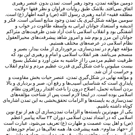
دومین مؤلفه تمدن، وجود رهبر است. تمدن بدون عنصر رهبری
اتفاق نمی‌افتد. بلاشک طبق روایات فراوان و نظر فقها «ولایت
مطلقه فقیه» ادامه رهبری رسول الله (ص) و ائمه اطهار (ع) است.
سومین مؤلفه شکل‌گیری یک تمدن وجود منابع انسانی است. فکر و
اندیشه و استعداد جوانان ایرانی به واسطه طاغوت در خواب و
آشفتگی بود و انقلاب اسلامی باعث آزاد شدن ظرفیت‌های متراکم
جوانان این مرز و بوم شد و امروز شاهد پیشرفت‌های محیرالعقول
نظام اسلامی در عرصه‌های مختلف هستیم.
مؤلفه چهارم در تمدن‌سازی، برخورداری از ملت بیدار، بصیر و
منسجم می‌باشد. هنر انقلاب اسلامی و امام و رهبری این بود که
ظرفیت عظیم مردمی را از حاشیه به متن آورد و تشکیل بسیج
بیست میلیونی باعث شکل‌گیری قدرت عظیم مردم و تداوم انقلاب
و حراست از آن شد.
و مؤلفه نهایی در شکل‌گیری تمدن، عنصر حیات بخش مقاومت و
پایداری است که شناسایی آسیب‌ها و رفع آن، صبر و بردباری و بالا
بردن آستانه تحمل، اصلاح درون زا باعث اقتدار روزافزون نظام
اسلامی بوده است. در اینجا لازم است پس از شناخت مؤلفه‌های
تمدن‌سازی به بایسته‌ها و الزامات تحقق‌بخشی به این تمدن اشاره‌ای
کوتاه داشته باشیم.
یکی از مهم‌ترین بایسته‌ها و الزامات تمدن‌سازی آن هم از نوع نوین
اسلامی که در امتداد تمدن اسلامی دوران ۲۳ ساله پیامبر اعظم
(ص) و اهل بیت عصمت و طهارت (ع) تعریف می‌شود، عبارت است
از «جهاد مداوم». همه پیشرفت ها، همه تعالی‌ها در تمام حوزه‌های
انسانی به برکت مجاهدت دائم رقم خورده است. جهاد همه‌اش رنج