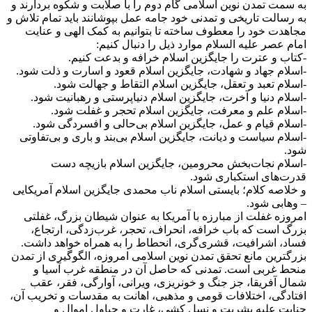
به سمت تمدن نوین اسلامی گام دوم را با صلابت و شکوه بردارند و
به رسالت تاریخی و تمدنی خود جامه عمل بپوشانند باید تمام تلاش و
مجاهدت خود را معطوف ساخته تا بتوانیم به کمک الهی و عنایت
امام عصر علیه السلام موارد ذیل را دنبال کنیم:
-کتاب و عترت را جایگزین اسلام خرافه و بدعت کنیم.
-اسلام جهاد و شهادت، جایگزین اسلام قعود و اسارت و ذلت شود.
-اسلام تعبد و تعقل، جایگزین اسلام التقاط و جهالت شود.
-اسلام دنیا و آخرت، جایگزین اسلام دنیاپرستی و رهبانیت شود.
-اسلام علم و معرفت، جایگزین اسلام تحجر و غفلت شود.
-اسلام قیام و عمل، جایگزین اسلام بی‌حالی و افسردگی شود.
-اسلام سیاست و دیانت، جایگزین اسلام بی‌بند و باری و بی‌تفاوتی
شود.
-اسلام نجات‌بخش محرومین، جایگزین اسلام بازیچه دست
قدرت‌های استکباری شود.
و خلاصه کلام؛ بایستی اسلام ناب محمدی جایگزین اسلام آمریکایی
– وهابی شود.
امروزه غفلت از مبارزه با آمریکا به عنوان شیطان بزرگ، غفلتی
بزرگ است که باب خرافه، انحراف، تحجر، غرب‌زدگی، ارتجاع،
فساد، اشرافیت، قشری‌گری، انحطاط را به همراه خواهد داشت.
بزرگترین مانع تحقق تمدن نوین اسلامی امروزه، الگوگیری از تمدن
منحط غربی است. تمدنی که حاصل آن در منطقه غرب آسیا و
شمال آفریقا، جز جنگ و خونریزی، ویرانی، آوارگی، فقر، عقب
افتادگی، اختلافات قومی و مذهبی، اهانت به مقدسات و تخریب آن،
جنایت علیه بشریت و نسل کشی، غارت و چپاول اموال و