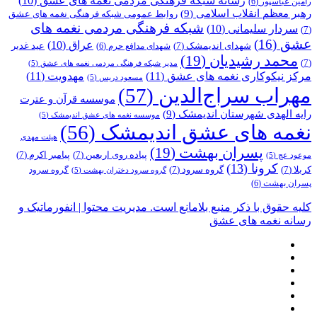
رسانه شبکه فرهنگی مردمی نغمه های عشق
(10)
رامین عباسپور
(6)
رهبر معظم انقلاب اسلامی
(9)
روابط عمومی شبکه فرهنگی نغمه های عشق
شبکه فرهنگی مردمی نغمه های
سردار سلیمانی
(10)
(7)
عشق
(16)
عراق
(10)
شهدای اندیمشک
(7)
عید غدیر
شهدای مدافع حرم
(6)
محمد رشیدیان
(19)
(7)
مدیر شبکه فرهنگی مردمی نغمه های عشق
(5)
مرکز نیکوکاری نغمه های عشق
(11)
مهدویت
(11)
مسعود دریس
(5)
مهراب سراج‌الدین
(57)
موسسه قرآن و عترت
رایه الهدی شهرستان اندیمشک
(9)
موسسه نغمه های عشق اندیمشک
(5)
نغمه های عشق اندیمشک
(56)
هیئت مهدی
پسران بهشت
(19)
پیاده روی اربعین
(7)
پیامبر اکرم
(7)
موعود عج
(5)
کرونا
(13)
کربلا
(7)
گروه سرود
(7)
گروه سرود
گروه سرود دختران بهشت
(5)
پسران بهشت
(6)
کلیه حقوق با ذکر منبع بلامانع است. مدیریت محتوا | انفورماتیک و
رسانه نغمه های عشق