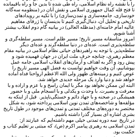
را با نقشه راه نظام اسلامی، راه طی شده تا بدین جا و راه باقیمانده
تا فتح قله کمال جمهوری اسلامی و نقش آنان در (منظومه سه‌گانه
خودسازی، جامعه‌سازی و تمدن‌سازی) را با تکیه بر رویدادهای
تاریخی و تحلیل آن، دنبال‌گیری کنیم تا بدینسان با ژرفای مفاهیم
عالیه امام خامنه‌ای (مدظله العالی) در بیانیه گام دوم انقلاب بیشتر
آشنا شویم.
امروز متأسفانه مسیر تاریخ؛ مسیر ظلم است. مسیر سلطه‌گری و
سلطه‌پذیری است. عده‌ای در دنیا سلطه‌گرند و عده‌ای دیگر
سلطه‌پذیر. با توجه به راهبردهای حیاتی نظام اسلامی در بیانیه مقام
معظم رهبری، چنانچه حرف ملت ایران در جهان فهمیده شود و
پیش رود و اگر به اهداف و آرمان‌های انقلاب اسلامی جامه عمل
بپوشانیم، آن وقت خواهیم توانست به فضل الهی مسیر تاریخ را
عوض کنیم و زمینه‌های ظهور ولی الله الاعظم ارواحنا فداه آماده
خواهد شد و دنیا وارد یک مرحله جدیدی خواهد شد.
البته این ممکن نخواهد بود مگر با ایمان راسخ و با عزم و اراده و با
معرفت و بصیرت. با وحدت و یکدلی و با انسجام ملی و با حضور
همیشگی در صحنه و با جهاد دائم و خستگی‌ناپذیر. قبل از اینکه به
مؤلفه‌ها و شاخصه‌های تمدن نوین اسلامی پرداخته شود، به شکل
مختصر به دوره‌های مختلف تمدنی و تمدن‌های موجود در طول تاریخ
بشری اشاره ای بسیار گذرا داشته باشیم.
در تاریخ سه دوره تمدنی خیلی مهم داشته‌ایم که عبارتند از:
تمدن اسلامی به رهبری پیامبر اکرم (ص)، که مبتنی بر تعلیم کتاب و
حکمت بود.