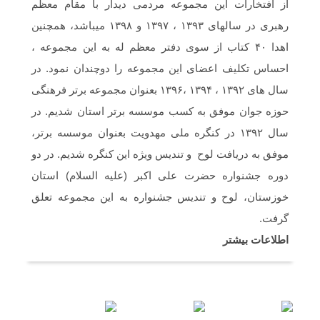
از افتخارات این مجموعه مردمی دیدار با مقام معظم
رهبری در سالهای ۱۳۹۳ ، ۱۳۹۷ و ۱۳۹۸ میباشد، همچنین
سلام و ارادت. بله از طریق خط تلفن شما در
شبکه های مجازی ارسال گردید.
اهدا ۴۰ کتاب از سوی دفتر معظم له به این مجموعه ،
احساس تکلیف اعضای این مجموعه را دوچندان نمود. در
سلام خسته نباشین فایل صوتی بیکلام سرود
سال های ۱۳۹۲ ، ۱۳۹۴ ،۱۳۹۶ بعنوان مجموعه برتر فرهنگی
حجاب فاطمی رو می خواستم .(دختران
بهشتی)
حوزه جوان موفق به کسب موسسه برتر استان شدیم. در
سال ۱۳۹۲ در کنگره ملی مهدویت بعنوان موسسه برتر،
موفق به دریافت لوح و تندیس ویژه این کنگره شدیم. در دو
دوره جشنواره حضرت علی اکبر (علیه السلام) استان
خوزستان، لوح و تندیس جشنواره به این مجموعه تعلق
گرفت.
اطلاعات بیشتر