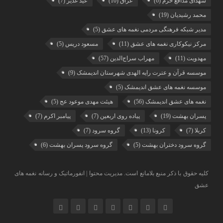
شهدای مدافع حرم
(6)
عراق
(10)
عید غدیر
(7)
محمد رشیدیان
(19)
مدیر شبکه فرهنگی مردمی نغمه های عشق
(5)
مرکز نیکوکاری نغمه های عشق
(11)
مسعود دریس
(5)
مهدویت
(11)
مهراب سراج‌الدین
(57)
موسسه قرآن و عترت رایه الهدی شهرستان اندیمشک
(9)
موسسه نغمه های عشق اندیمشک
(5)
نغمه های عشق اندیمشک
(56)
هیئت مهدی موعود عج
(5)
پسران بهشت
(19)
پیاده روی اربعین
(7)
پیامبر اکرم
(7)
کربلا
(7)
کرونا
(13)
گروه سرود
(7)
گروه سرود دختران بهشت
(5)
گروه سرود پسران بهشت
(6)
کلیه حقوق با ذکر منبع بلامانع است. مدیریت محتوا | انفورماتیک و رسانه نغمه های
عشق