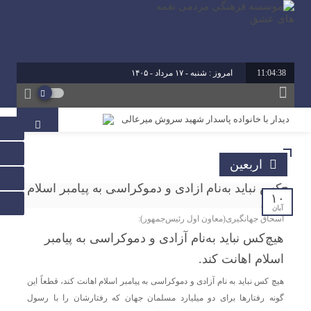
11:04:38
امروز : شنبه - ۱۷ مرداد - ۱۴۰۵
برابر با : 24 - صفر - 1448
برابر با : Saturday - 8 August - 2026
دیدار با خانواده پاسدار شهید سروش میرعالی
آیین تقدیر از فعالین امر ازدواج استان خوزستان
اربعین
محمد رشیدیان مدیر شبکه فرهنگی مردمی نغمه های عشق
اندیمشک: غدیر نشانه تداوم حرکت نبوت در مسیر امامت
است تا امت اسلامی با فروغ نور ولایت، راه عدالت را بپیماید.
۱۰
آبان
اسحاق جهانگیری(معاون اول رئیس‌جمهور):
برگزاری کارگاه کارآفرینی اجتماعی و راه اندازی پروژه های
هیچ‌کس نباید به‌نام آزادی و دموکراسی به پیامبر
کوچک و موثر در موسسه فرهنگی مردمی نغمه های عشق
اسلام اهانت کند.
اندیمشک
هیچ کس نباید به نام آزادی و دموکراسی به پیامبر اسلام اهانت کند، قطعاً این
گونه رفتارها برای دو میلیارد مسلمان جهان که رفتارشان را با رسول
دیدار دبیر جدید موسسه فرهنگی مردمی نغمه های عشق