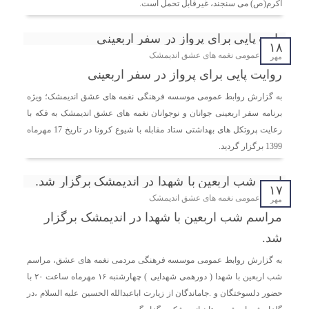
اندیمشک با معاونت جوانان اداره کل ورزش و جوانان
اکرم(ص) می سنجند، غیرقابل تحمل است.
خوزستان
۱۸
روابط عمومی نغمه های عشق اندیمشک
دیدار دبیر موسسه فرهنگی مردمی نغمه های عشق با ریاست
مهر
اداره ورزش و جوانان اندیمشک
روایت پایی برای پرواز در سفر اربعینی
به گزارش روابط عمومی موسسه فرهنگی نغمه های عشق اندیمشک؛ ویژه
مراسم دورهمی خانوادگی با عنوان کافه شادی مهدوی به
برنامه سفر اربعینی جوانان و نوجوانان نغمه های عشق اندیمشک به فکه با
مناسبت نیمه شعبان و دهه فجر و هفته ی جوان در اندیمشک
رعایت پروتکل های بهداشتی ستاد مقابله با شیوع کرونا در تاریخ 17 مهرماه
برگزار شد.
1399 برگزار گردید.
مراسم جشن ولادت امام زمان (عج) و جشن فجر انقلاب
۱۷
اسلامی و هفته ی جوان در اندیمشک برگزار شد.
روابط عمومی نغمه های عشق اندیمشک
مهر
مراسم شب اربعین با شهدا در اندیمشک برگزار
تشریح برنامه های دهه مهدویت شبکه فرهنگی مردمی نغمه
شد.
های عشق اندیمشک
به گزارش روابط عمومی موسسه فرهنگی مردمی نغمه های عشق، مراسم
شب اربعین با شهدا ( دورهمی شهدایی ) چهارشنبه ۱۶ مهرماه ساعت ۲۰ با
حضور دلسوختگان و .جاماندگان از زیارت اباعبدالله الحسین علیه السلام ،در