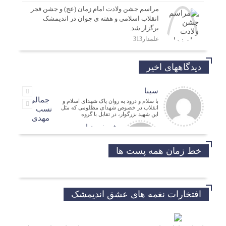
مراسم جشن ولادت امام زمان (عج) و جشن فجر
انقلاب اسلامی و هفته ی جوان در اندیمشک
برگزار شد.
علمدار313
دیدگاههای اخیر
سینا
جمالی
با سلام و درود به روان پاک شهدای اسلام و
انقلاب در خصوص شهدای مظلومی که مثل
نسب
این شهید بزرگوار، در تقابل با گروه
مهدی
شریفی نیا
مدیر فرهنگی
حسین
خط زمان همه پست ها
موفق باشید و تندرست
افتخارات نغمه های عشق اندیمشک
خداروشکر که جوانانی مثه شما داریم.